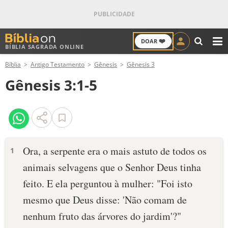
❤️
DOAR
BÍBLIA SAGRADA ONLINE
M
Bíblia
Antigo Testamento
Gênesis
Gênesis 3
ANTIGO TESTAMENTO
Gênesis 3:1-5
NOVO TESTAMENTO
VERSÍCULOS
VERSÍCULO DO DIA
Ora, a serpente era o mais astuto de todos os
1
animais selvagens que o Senhor Deus tinha
PALAVRA DO DIA
feito. E ela perguntou à mulher: "Foi isto
SALMO DO DIA
mesmo que Deus disse: 'Não comam de
nenhum fruto das árvores do jardim'?"
DEVOCIONAL DIÁRIO