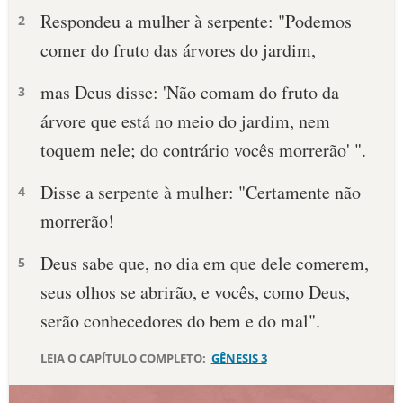
Respondeu a mulher à serpente: "Pode­mos
2
10 MANDAMENTOS
comer do fruto das árvores do jardim,
ESTUDOS BÍBLICOS
mas Deus disse: 'Não comam do fruto da
3
árvore que está no meio do jardim, nem
ESBOÇOS DE PREGAÇÃO
toquem nele; do contrário vocês morrerão' ".
TEMAS
Disse a serpente à mulher: "Certamente não
4
PERGUNTE À BÍBLIA
morrerão!
IA
Deus sabe que, no dia em que dele comerem,
TERMO BÍBLICO
5
JOGOS
seus olhos se abrirão, e vocês, como Deus,
QUEM SOMOS
serão conhecedores do bem e do mal".
LOJA BÍBLIAON
LEIA O CAPÍTULO COMPLETO:
GÊNESIS 3