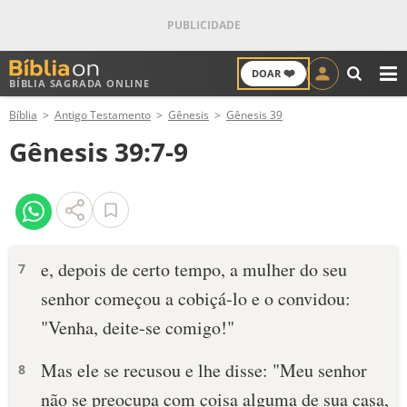
❤️
DOAR
BÍBLIA SAGRADA ONLINE
M
Bíblia
Antigo Testamento
Gênesis
Gênesis 39
ANTIGO TESTAMENTO
Gênesis 39:7-9
NOVO TESTAMENTO
VERSÍCULOS
VERSÍCULO DO DIA
e, depois de certo tempo, a mulher do seu
7
senhor começou a cobiçá-lo e o convidou:
PALAVRA DO DIA
"Venha, deite-se comigo!"
SALMO DO DIA
Mas ele se recusou e lhe dis­se: "Meu senhor
8
DEVOCIONAL DIÁRIO
não se preocupa com coisa alguma de sua casa,