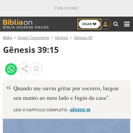
❤️
DOAR
BÍBLIA SAGRADA ONLINE
M
Bíblia
Antigo Testamento
Gênesis
Gênesis 39
ANTIGO TESTAMENTO
Gênesis 39:15
NOVO TESTAMENTO
VERSÍCULOS
VERSÍCULO DO DIA
Quan­do me ouviu gritar por socorro, largou
15
seu manto ao meu lado e fugiu da casa".
PALAVRA DO DIA
LEIA O CAPÍTULO COMPLETO:
GÊNESIS 39
SALMO DO DIA
DEVOCIONAL DIÁRIO