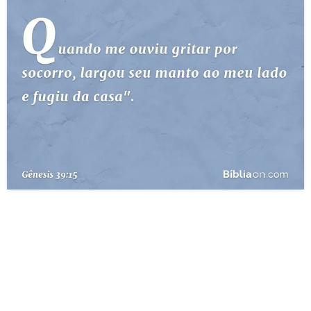
10 MANDAMENTOS
ESTUDOS BÍBLICOS
ESBOÇOS DE PREGAÇÃO
TEMAS
PERGUNTE À BÍBLIA
IA
TERMO BÍBLICO
JOGOS
QUEM SOMOS
LOJA BÍBLIAON