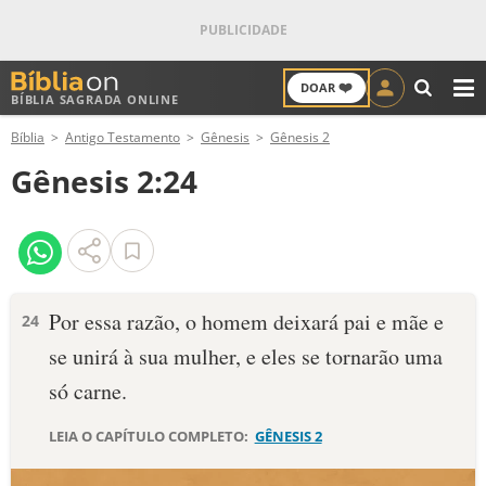
❤️
DOAR
BÍBLIA SAGRADA ONLINE
M
Bíblia
Antigo Testamento
Gênesis
Gênesis 2
ANTIGO TESTAMENTO
Gênesis 2:24
NOVO TESTAMENTO
VERSÍCULOS
VERSÍCULO DO DIA
Por essa razão, o homem deixará pai e mãe e
24
se unirá à sua mulher, e eles se tornarão uma
PALAVRA DO DIA
só carne.
SALMO DO DIA
LEIA O CAPÍTULO COMPLETO:
GÊNESIS 2
DEVOCIONAL DIÁRIO