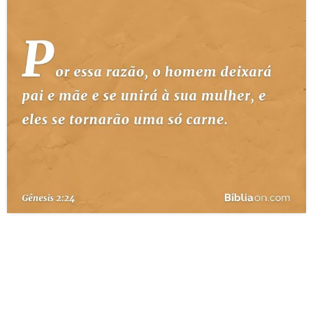
10 MANDAMENTOS
ESTUDOS BÍBLICOS
ESBOÇOS DE PREGAÇÃO
TEMAS
PERGUNTE À BÍBLIA
IA
TERMO BÍBLICO
JOGOS
QUEM SOMOS
LOJA BÍBLIAON