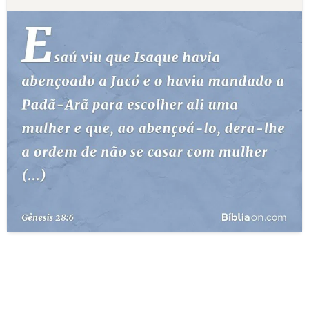
10 MANDAMENTOS
ESTUDOS BÍBLICOS
ESBOÇOS DE PREGAÇÃO
TEMAS
PERGUNTE À BÍBLIA
IA
TERMO BÍBLICO
JOGOS
QUEM SOMOS
LOJA BÍBLIAON