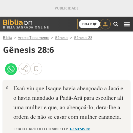
❤️
DOAR
BÍBLIA SAGRADA ONLINE
M
Bíblia
Antigo Testamento
Gênesis
Gênesis 28
ANTIGO TESTAMENTO
Gênesis 28:6
NOVO TESTAMENTO
VERSÍCULOS
VERSÍCULO DO DIA
Esaú viu que Isaque havia abençoado a Jacó e
6
o havia mandado a Padã-Arã para esco­lher ali
PALAVRA DO DIA
uma mulher e que, ao abençoá-lo, dera-lhe a
SALMO DO DIA
ordem de não se casar com mulher cananeia.
DEVOCIONAL DIÁRIO
LEIA O CAPÍTULO COMPLETO:
GÊNESIS 28