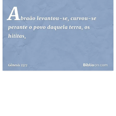
10 MANDAMENTOS
ESTUDOS BÍBLICOS
ESBOÇOS DE PREGAÇÃO
TEMAS
PERGUNTE À BÍBLIA
IA
TERMO BÍBLICO
JOGOS
QUEM SOMOS
LOJA BÍBLIAON