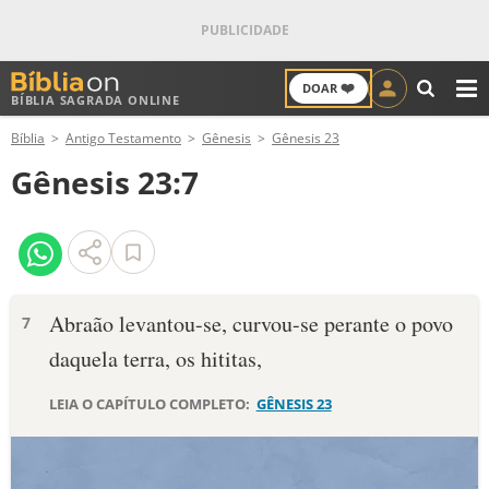
❤️
DOAR
BÍBLIA SAGRADA ONLINE
M
Bíblia
Antigo Testamento
Gênesis
Gênesis 23
ANTIGO TESTAMENTO
Gênesis 23:7
NOVO TESTAMENTO
VERSÍCULOS
VERSÍCULO DO DIA
Abraão levantou-se, curvou-se perante o povo
7
daquela terra, os hititas,
PALAVRA DO DIA
LEIA O CAPÍTULO COMPLETO:
GÊNESIS 23
SALMO DO DIA
DEVOCIONAL DIÁRIO