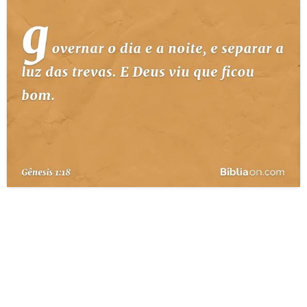
10 MANDAMENTOS
ESTUDOS BÍBLICOS
ESBOÇOS DE PREGAÇÃO
TEMAS
PERGUNTE À BÍBLIA
IA
TERMO BÍBLICO
JOGOS
QUEM SOMOS
LOJA BÍBLIAON