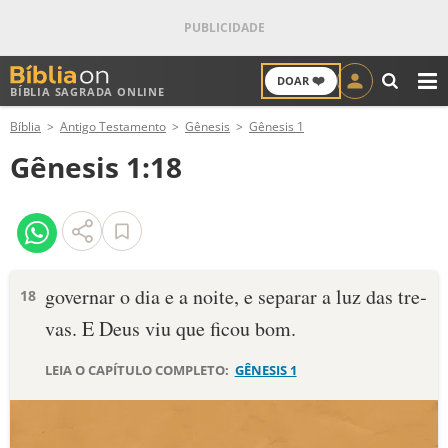
❤️
DOAR
BÍBLIA SAGRADA ONLINE
M
Bíblia
Antigo Testamento
Gênesis
Gênesis 1
ANTIGO TESTAMENTO
Gênesis 1:18
NOVO TESTAMENTO
VERSÍCULOS
VERSÍCULO DO DIA
governa­r o dia e a noite, e separar a luz das tre­
18
vas. E Deus viu que ficou bom.
PALAVRA DO DIA
LEIA O CAPÍTULO COMPLETO:
GÊNESIS 1
SALMO DO DIA
DEVOCIONAL DIÁRIO