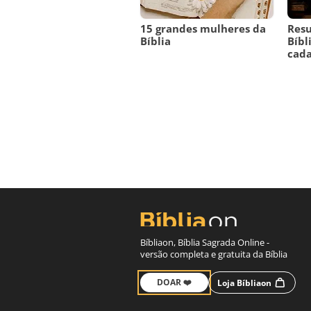
15 grandes mulheres da
Resu
Bíblia
Bíbl
cada
Bíbliaon, Bíblia Sagrada Online -
versão completa e gratuita da Bíblia
DOAR ❤️
Loja Bíbliaon