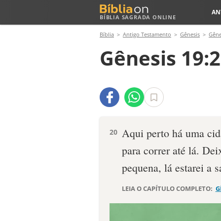
AN
BÍBLIA SAGRADA ONLINE
Bíblia
Antigo Testamento
Gênesis
Gêne
Gênesis 19:
Aqui perto há uma cid
20
para correr até lá. De
pequena, lá estarei a s
LEIA O CAPÍTULO COMPLETO:
G