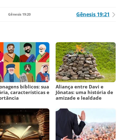
Gênesis 19:21
Gênesis 19:20
onagens bíblicos: sua
Aliança entre Davi e
ória, características e
Jônatas: uma história de
ortância
amizade e lealdade