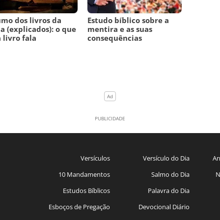
mo dos livros da
Estudo bíblico sobre a
ia (explicados): o que
mentira e as suas
 livro fala
consequências
Versículos
Versículo do Dia
An
10 Mandamentos
Salmo do Dia
N
Estudos Bíblicos
Palavra do Dia
Esboços de Pregação
Devocional Diário