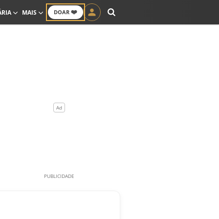
❤️
ÁRIA
MAIS
DOAR