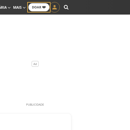
❤️
ÁRIA
MAIS
DOAR