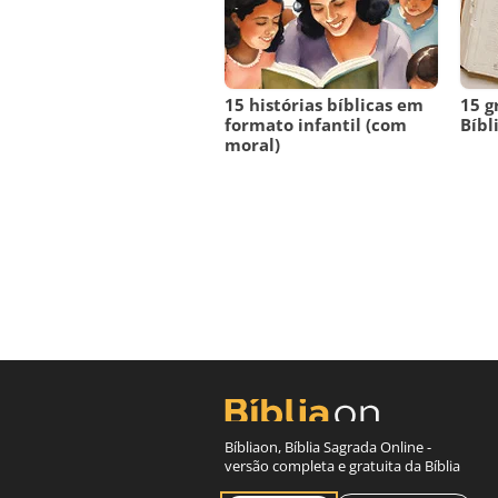
15 histórias bíblicas em
15 g
formato infantil (com
Bíbl
moral)
Bíbliaon, Bíblia Sagrada Online -
versão completa e gratuita da Bíblia