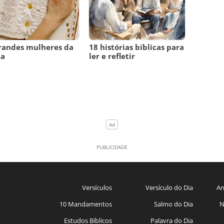
randes mulheres da
18 histórias bíblicas para
ia
ler e refletir
Versículos
Versículo do Dia
An
10 Mandamentos
Salmo do Dia
N
Estudos Bíblicos
Palavra do Dia