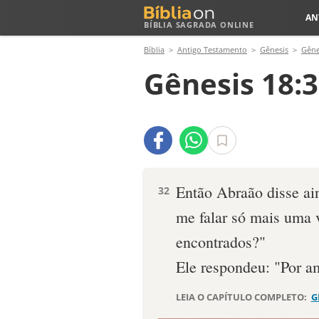
AN
BÍBLIA SAGRADA ONLINE
Bíblia
Antigo Testamento
Gênesis
Gêne
Gênesis 18:
Então Abraão disse ain
32
me falar só mais uma 
encontrados?"
Ele respondeu: "Por am
LEIA O CAPÍTULO COMPLETO:
G