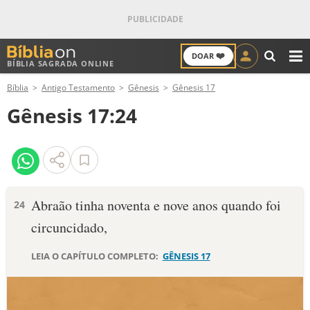
❤️
DOAR
BÍBLIA SAGRADA ONLINE
M
Bíblia
Antigo Testamento
Gênesis
Gênesis 17
ANTIGO TESTAMENTO
Gênesis 17:24
NOVO TESTAMENTO
VERSÍCULOS
VERSÍCULO DO DIA
Abraão tinha noventa e nove anos quando foi
24
circuncidado,
PALAVRA DO DIA
LEIA O CAPÍTULO COMPLETO:
GÊNESIS 17
SALMO DO DIA
DEVOCIONAL DIÁRIO