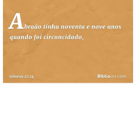
10 MANDAMENTOS
ESTUDOS BÍBLICOS
ESBOÇOS DE PREGAÇÃO
TEMAS
PERGUNTE À BÍBLIA
IA
TERMO BÍBLICO
JOGOS
QUEM SOMOS
LOJA BÍBLIAON