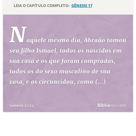
LEIA O CAPÍTULO COMPLETO:
GÊNESIS 17
10 MANDAMENTOS
ESTUDOS BÍBLICOS
ESBOÇOS DE PREGAÇÃO
TEMAS
PERGUNTE À BÍBLIA
IA
TERMO BÍBLICO
JOGOS
QUEM SOMOS
LOJA BÍBLIAON