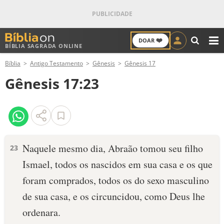
❤️
DOAR
BÍBLIA SAGRADA ONLINE
M
Bíblia
Antigo Testamento
Gênesis
Gênesis 17
ANTIGO TESTAMENTO
Gênesis 17:23
NOVO TESTAMENTO
VERSÍCULOS
VERSÍCULO DO DIA
Naquele mesmo dia, Abraão tomou seu filho
23
Ismael, todos os nascidos em sua casa e os que
PALAVRA DO DIA
foram comprados, todos os do sexo mascu­lino
SALMO DO DIA
de sua casa, e os circunci­dou, como Deus lhe
ordenara.
DEVOCIONAL DIÁRIO