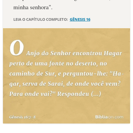
minha senhora".
10 MANDAMENTOS
LEIA O CAPÍTULO COMPLETO:
GÊNESIS 16
ESTUDOS BÍBLICOS
ESBOÇOS DE PREGAÇÃO
TEMAS
PERGUNTE À BÍBLIA
IA
TERMO BÍBLICO
JOGOS
QUEM SOMOS
LOJA BÍBLIAON