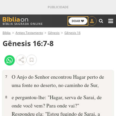
❤️
DOAR
BÍBLIA SAGRADA ONLINE
M
Bíblia
Antigo Testamento
Gênesis
Gênesis 16
ANTIGO TESTAMENTO
Gênesis 16:7-8
NOVO TESTAMENTO
VERSÍCULOS
VERSÍCULO DO DIA
O Anjo do Senhor encontrou Hagar perto de
7
uma fonte no de­serto, no caminho de Sur,
PALAVRA DO DIA
e perguntou-lhe: "Ha­gar, serva de Sarai, de
8
SALMO DO DIA
onde você vem? Para onde vai?"
DEVOCIONAL DIÁRIO
Respondeu ela: "Estou fugindo de Sarai, a