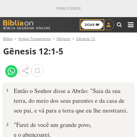
❤️
DOAR
BÍBLIA SAGRADA ONLINE
M
Bíblia
Antigo Testamento
Gênesis
Gênesis 12
ANTIGO TESTAMENTO
Gênesis 12:1-5
NOVO TESTAMENTO
VERSÍCULOS
VERSÍCULO DO DIA
Então o Senhor disse a Abrão: "Saia da sua
1
terra, do meio dos seus parentes e da casa de
PALAVRA DO DIA
seu pai, e vá para a terra que eu lhe mos­trarei.
SALMO DO DIA
"Farei de você um grande povo,
2
DEVOCIONAL DIÁRIO
e o abençoarei.