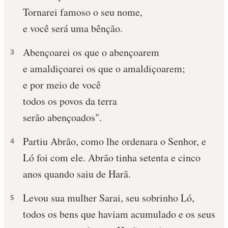
Tornarei famoso o seu nome,
10 MANDAMENTOS
e você será uma bênção.
ESTUDOS BÍBLICOS
Abençoarei os que o abençoarem
3
e amaldiçoarei os que o amaldiçoarem;
ESBOÇOS DE PREGAÇÃO
e por meio de você
TEMAS
todos os povos da terra
serão aben­çoados".
PERGUNTE À BÍBLIA
IA
Partiu Abrão, como lhe ordenara o Senhor, e
4
TERMO BÍBLICO
JOGOS
Ló foi com ele. Abrão tinha setenta e cinco
anos quando saiu de Harã.
QUEM SOMOS
Levou sua mulher Sarai, seu sobrinho Ló,
5
LOJA BÍBLIAON
todos os bens que haviam acumulado e os seus