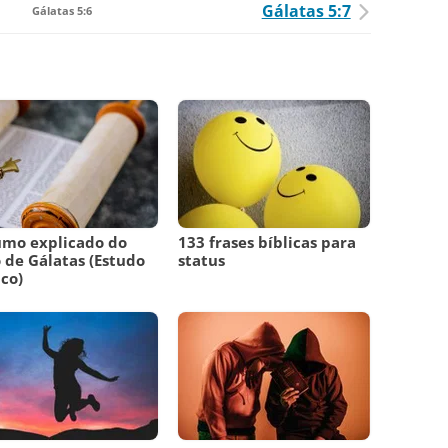
Gálatas 5:7
Gálatas 5:6
umo explicado do
133 frases bíblicas para
o de Gálatas (Estudo
status
ico)