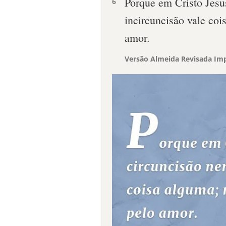
Porque em Cristo Jesu
6
incircuncisão vale coi
amor.
Versão Almeida Revisada Imp