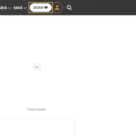
❤️
ÁRIA
MAIS
DOAR