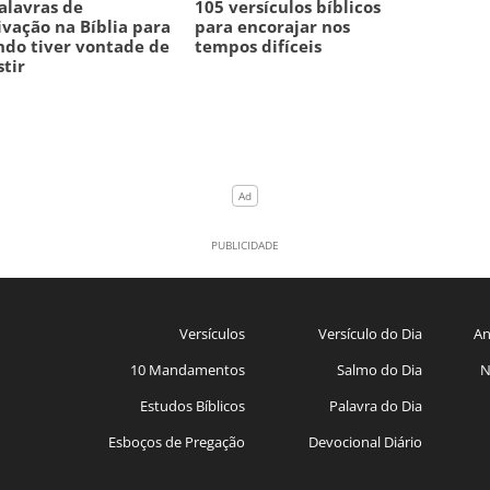
alavras de
105 versículos bíblicos
vação na Bíblia para
para encorajar nos
do tiver vontade de
tempos difíceis
stir
Versículos
Versículo do Dia
An
10 Mandamentos
Salmo do Dia
N
Estudos Bíblicos
Palavra do Dia
Esboços de Pregação
Devocional Diário