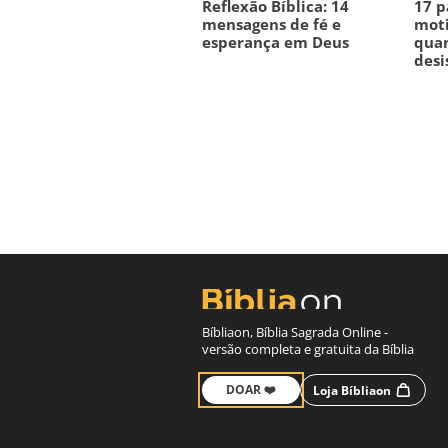
Reflexão Bíblica: 14
17 p
mensagens de fé e
moti
esperança em Deus
quan
desi
Bíbliaon, Bíblia Sagrada Online -
versão completa e gratuita da Bíblia
DOAR ❤️
Loja Bíbliaon