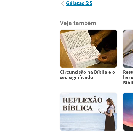
Gálatas 5:5
Veja também
Circuncisão na Bíblia e o
Res
seu significado
livr
Bíbl