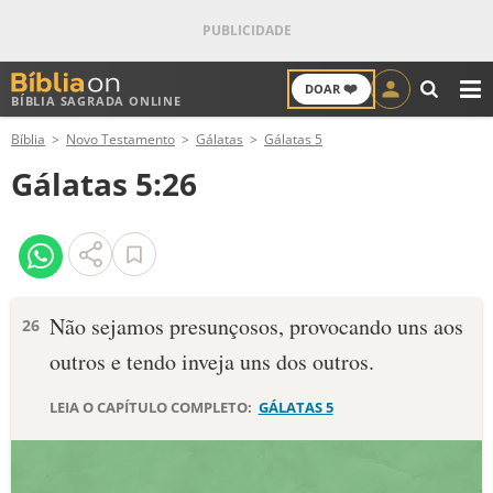
❤️
DOAR
BÍBLIA SAGRADA ONLINE
M
Bíblia
Novo Testamento
Gálatas
Gálatas 5
ANTIGO TESTAMENTO
Gálatas 5:26
NOVO TESTAMENTO
VERSÍCULOS
VERSÍCULO DO DIA
Não sejamos presunçosos, provocando uns aos
26
outros e tendo inveja uns dos outros.
PALAVRA DO DIA
LEIA O CAPÍTULO COMPLETO:
GÁLATAS 5
SALMO DO DIA
DEVOCIONAL DIÁRIO