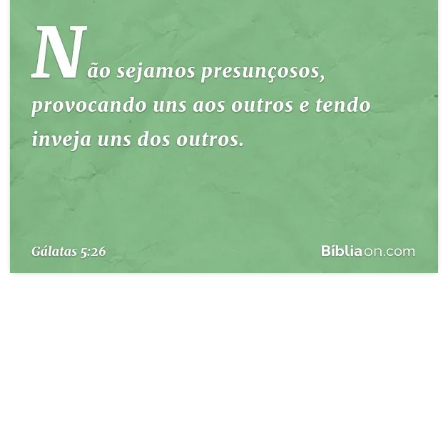
10 MANDAMENTOS
ESTUDOS BÍBLICOS
ESBOÇOS DE PREGAÇÃO
TEMAS
PERGUNTE À BÍBLIA
IA
TERMO BÍBLICO
JOGOS
QUEM SOMOS
LOJA BÍBLIAON