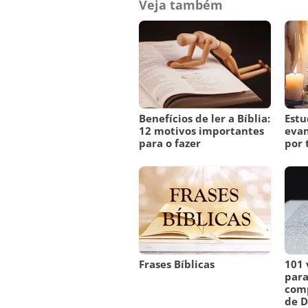
Veja também
Benefícios de ler a Bíblia:
Estu
12 motivos importantes
evan
para o fazer
por
Frases Bíblicas
101 
para
comp
de 