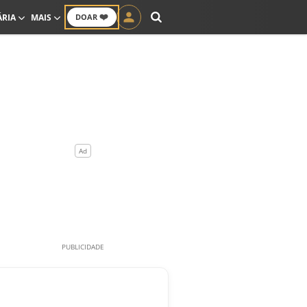
❤️
ÁRIA
MAIS
DOAR