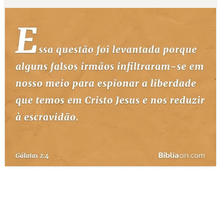
10 MANDAMENTOS
ESTUDOS BÍBLICOS
ESBOÇOS DE PREGAÇÃO
TEMAS
PERGUNTE À BÍBLIA
IA
TERMO BÍBLICO
JOGOS
QUEM SOMOS
LOJA BÍBLIAON