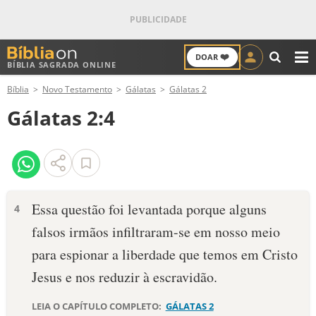
❤️
DOAR
BÍBLIA SAGRADA ONLINE
M
Bíblia
Novo Testamento
Gálatas
Gálatas 2
ANTIGO TESTAMENTO
Gálatas 2:4
NOVO TESTAMENTO
VERSÍCULOS
VERSÍCULO DO DIA
Essa questão foi levantada porque alguns
4
falsos irmãos infiltraram-se em nosso meio
PALAVRA DO DIA
para espionar a liberdade que temos em Cristo
SALMO DO DIA
Jesus e nos reduzir à escravidão.
DEVOCIONAL DIÁRIO
LEIA O CAPÍTULO COMPLETO:
GÁLATAS 2