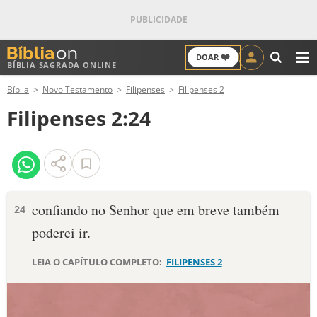
❤️
DOAR
BÍBLIA SAGRADA ONLINE
M
Bíblia
Novo Testamento
Filipenses
Filipenses 2
ANTIGO TESTAMENTO
Filipenses 2:24
NOVO TESTAMENTO
VERSÍCULOS
VERSÍCULO DO DIA
confiando no Senhor que em breve também
24
poderei ir.
PALAVRA DO DIA
LEIA O CAPÍTULO COMPLETO:
FILIPENSES 2
SALMO DO DIA
DEVOCIONAL DIÁRIO