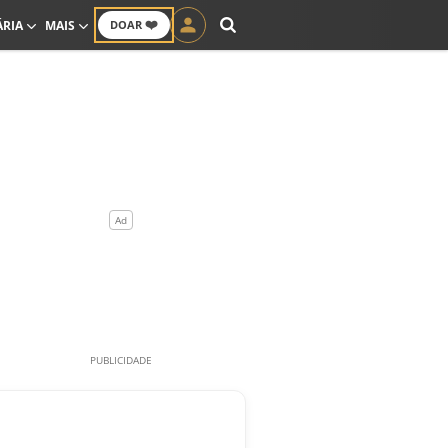
❤️
ÁRIA
MAIS
DOAR