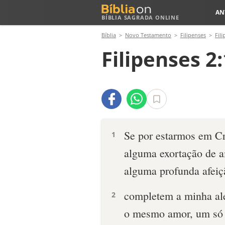
AN
BÍBLIA SAGRADA ONLINE
Bíblia
Novo Testamento
Filipenses
Fili
Filipenses 2:
Se por estarmos em Cr
1
alguma exortação de 
alguma profunda afeiç
completem a minha al
2
o mesmo amor, um só e