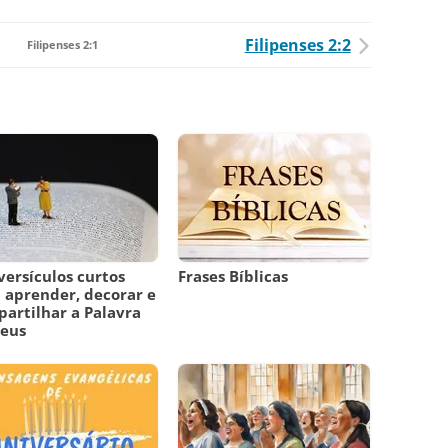
Filipenses 2:2
Filipenses 2:1
versículos curtos
Frases Bíblicas
 aprender, decorar e
artilhar a Palavra
Deus