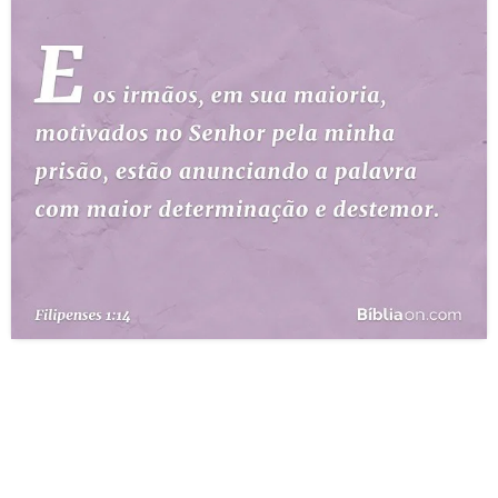
10 MANDAMENTOS
ESTUDOS BÍBLICOS
ESBOÇOS DE PREGAÇÃO
TEMAS
PERGUNTE À BÍBLIA
IA
TERMO BÍBLICO
JOGOS
QUEM SOMOS
LOJA BÍBLIAON