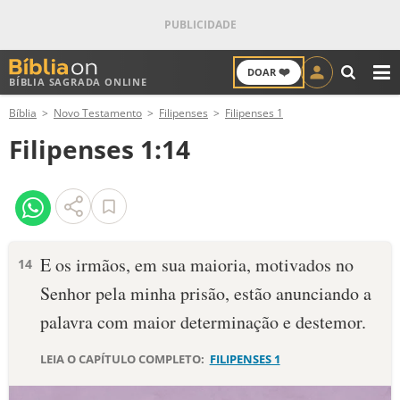
❤️
DOAR
BÍBLIA SAGRADA ONLINE
M
Bíblia
Novo Testamento
Filipenses
Filipenses 1
ANTIGO TESTAMENTO
Filipenses 1:14
NOVO TESTAMENTO
VERSÍCULOS
VERSÍCULO DO DIA
E os irmãos, em sua maioria, motivados no
14
Senhor pela minha prisão, estão anunciando a
PALAVRA DO DIA
palavra com maior determinação e destemor.
SALMO DO DIA
LEIA O CAPÍTULO COMPLETO:
FILIPENSES 1
DEVOCIONAL DIÁRIO