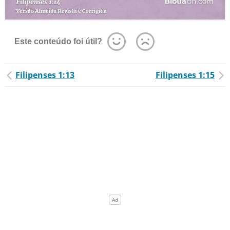
Este conteúdo foi útil?
Filipenses 1:13
Filipenses 1:15