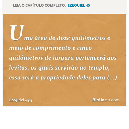
LEIA O CAPÍTULO COMPLETO:
EZEQUIEL 45
10 MANDAMENTOS
ESTUDOS BÍBLICOS
ESBOÇOS DE PREGAÇÃO
TEMAS
PERGUNTE À BÍBLIA
IA
TERMO BÍBLICO
JOGOS
QUEM SOMOS
LOJA BÍBLIAON