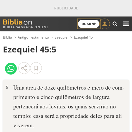
❤️
DOAR
BÍBLIA SAGRADA ONLINE
M
Bíblia
Antigo Testamento
Ezequiel
Ezequiel 45
ANTIGO TESTAMENTO
Ezequiel 45:5
NOVO TESTAMENTO
VERSÍCULOS
VERSÍCULO DO DIA
Uma área de doze quilômetros e meio de com­
5
primento e cinco quilômetros de largura
PALAVRA DO DIA
pertencerá aos levitas, os quais servirão no
SALMO DO DIA
templo; essa será a propriedade deles para ali
viverem.
DEVOCIONAL DIÁRIO