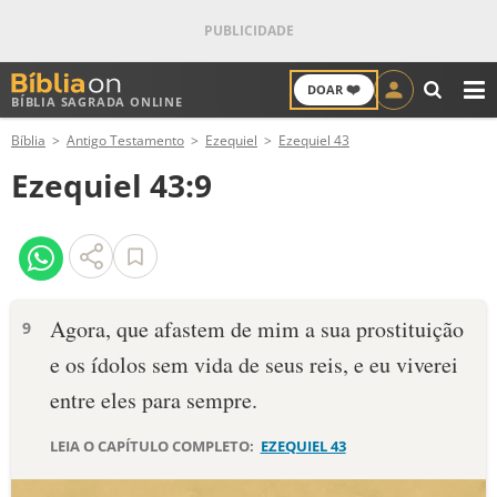
❤️
DOAR
BÍBLIA SAGRADA ONLINE
M
Bíblia
Antigo Testamento
Ezequiel
Ezequiel 43
ANTIGO TESTAMENTO
Ezequiel 43:9
NOVO TESTAMENTO
VERSÍCULOS
VERSÍCULO DO DIA
Agora, que afastem de mim a sua prostituição
9
e os ídolos sem vida de seus reis, e eu viverei
PALAVRA DO DIA
entre eles para sempre.
SALMO DO DIA
LEIA O CAPÍTULO COMPLETO:
EZEQUIEL 43
DEVOCIONAL DIÁRIO