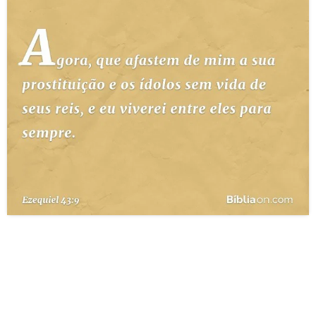
10 MANDAMENTOS
ESTUDOS BÍBLICOS
ESBOÇOS DE PREGAÇÃO
TEMAS
PERGUNTE À BÍBLIA
IA
TERMO BÍBLICO
JOGOS
QUEM SOMOS
LOJA BÍBLIAON