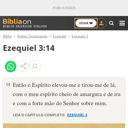
❤️
DOAR
BÍBLIA SAGRADA ONLINE
M
Bíblia
Antigo Testamento
Ezequiel
Ezequiel 3
ANTIGO TESTAMENTO
Ezequiel 3:14
NOVO TESTAMENTO
VERSÍCULOS
VERSÍCULO DO DIA
Então o Espírito elevou-me e tirou-me de lá,
14
com o meu espírito cheio de amar­gura e de ira
PALAVRA DO DIA
e com a forte mão do Senhor sobre mim.
SALMO DO DIA
LEIA O CAPÍTULO COMPLETO:
EZEQUIEL 3
DEVOCIONAL DIÁRIO