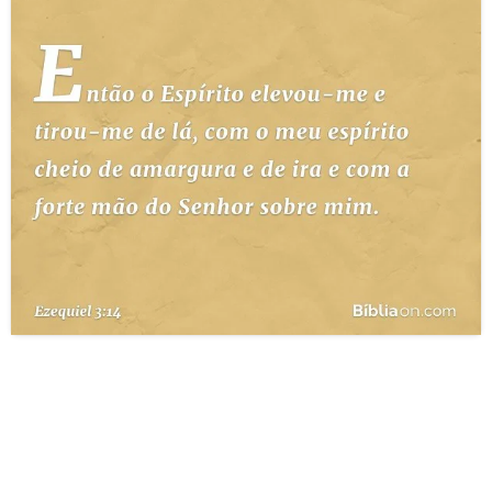
10 MANDAMENTOS
ESTUDOS BÍBLICOS
ESBOÇOS DE PREGAÇÃO
TEMAS
PERGUNTE À BÍBLIA
IA
TERMO BÍBLICO
JOGOS
QUEM SOMOS
LOJA BÍBLIAON