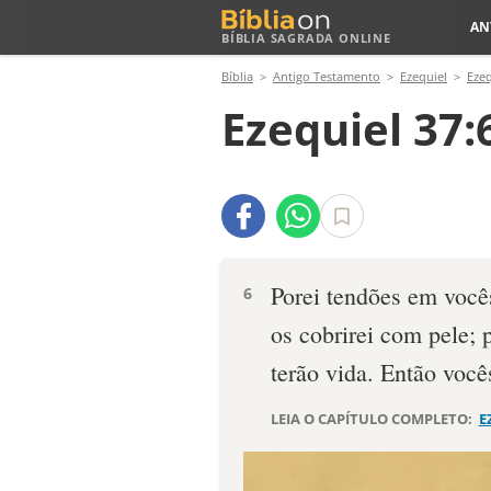
AN
BÍBLIA SAGRADA ONLINE
Bíblia
Antigo Testamento
Ezequiel
Ezeq
Ezequiel 37:
Porei tendões em vocês
6
os cobrirei com pele; 
terão vida. Então você
LEIA O CAPÍTULO COMPLETO:
E