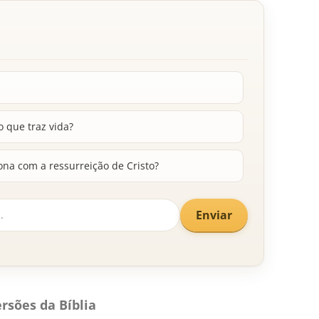
o que traz vida?
na com a ressurreição de Cristo?
Enviar
rsões da Bíblia