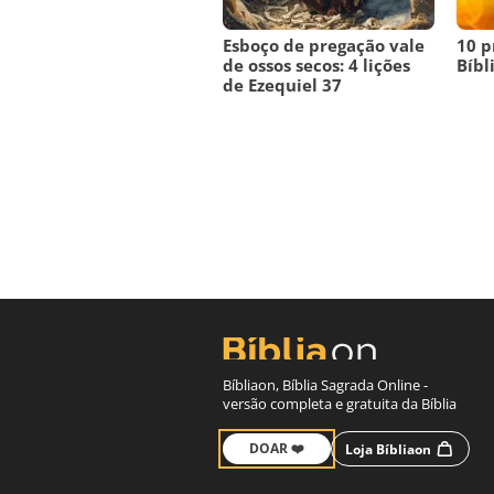
Esboço de pregação vale
10 p
de ossos secos: 4 lições
Bíbl
de Ezequiel 37
Bíbliaon, Bíblia Sagrada Online -
versão completa e gratuita da Bíblia
DOAR ❤️
Loja Bíbliaon