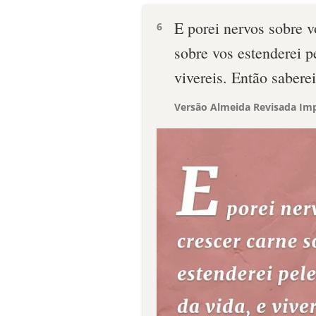
E porei nervos sobre vó
6
sobre vos estenderei p
vivereis. Então sabere
Versão Almeida Revisada Imp