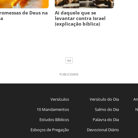
romessas de Deus na
Ai daquele que se
ia
levantar contra Israel
(explicação bíblica)
Versículos
Versículo do Dia
An
10 Mandamentos
Salmo do Dia
N
Estudos Bíblicos
Palavra do Dia
Esboços de Pregação
Devocional Diário