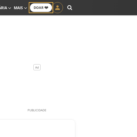
❤️
ÁRIA
MAIS
DOAR