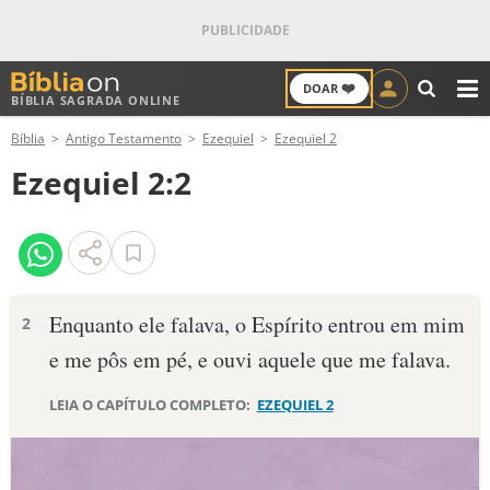
❤️
DOAR
BÍBLIA SAGRADA ONLINE
M
Bíblia
Antigo Testamento
Ezequiel
Ezequiel 2
ANTIGO TESTAMENTO
Ezequiel 2:2
NOVO TESTAMENTO
VERSÍCULOS
VERSÍCULO DO DIA
Enquanto ele falava, o Espírito entrou em mim
2
e me pôs em pé, e ouvi aquele que me falava.
PALAVRA DO DIA
LEIA O CAPÍTULO COMPLETO:
EZEQUIEL 2
SALMO DO DIA
DEVOCIONAL DIÁRIO