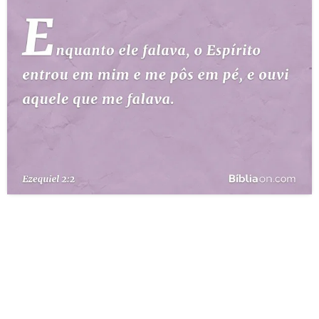
10 MANDAMENTOS
ESTUDOS BÍBLICOS
ESBOÇOS DE PREGAÇÃO
TEMAS
PERGUNTE À BÍBLIA
IA
TERMO BÍBLICO
JOGOS
QUEM SOMOS
LOJA BÍBLIAON