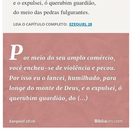
e o expulsei, ó querubim guardião,
10 MANDAMENTOS
do meio das pedras fulgurantes.
LEIA O CAPÍTULO COMPLETO:
EZEQUIEL 28
ESTUDOS BÍBLICOS
ESBOÇOS DE PREGAÇÃO
TEMAS
PERGUNTE À BÍBLIA
IA
TERMO BÍBLICO
JOGOS
QUEM SOMOS
LOJA BÍBLIAON