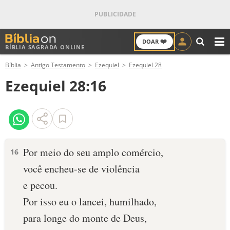
❤️
DOAR
BÍBLIA SAGRADA ONLINE
M
Bíblia
Antigo Testamento
Ezequiel
Ezequiel 28
ANTIGO TESTAMENTO
Ezequiel 28:16
NOVO TESTAMENTO
VERSÍCULOS
VERSÍCULO DO DIA
Por meio do seu amplo comércio,
16
você encheu-se de violência
PALAVRA DO DIA
e pecou.
SALMO DO DIA
Por isso eu o lancei, humilhado,
para longe do monte de Deus,
DEVOCIONAL DIÁRIO