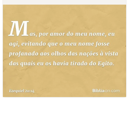
10 MANDAMENTOS
ESTUDOS BÍBLICOS
ESBOÇOS DE PREGAÇÃO
TEMAS
PERGUNTE À BÍBLIA
IA
TERMO BÍBLICO
JOGOS
QUEM SOMOS
LOJA BÍBLIAON