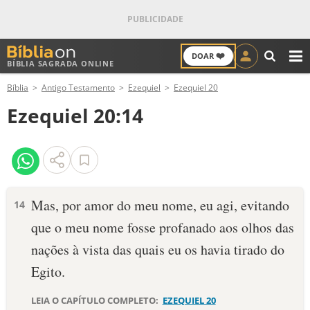
❤️
DOAR
BÍBLIA SAGRADA ONLINE
M
Bíblia
Antigo Testamento
Ezequiel
Ezequiel 20
ANTIGO TESTAMENTO
Ezequiel 20:14
NOVO TESTAMENTO
VERSÍCULOS
VERSÍCULO DO DIA
Mas, por amor do meu nome, eu agi, evitando
14
que o meu nome fosse profanado aos olhos das
PALAVRA DO DIA
nações à vista das quais eu os havia tirado do
SALMO DO DIA
Egito.
DEVOCIONAL DIÁRIO
LEIA O CAPÍTULO COMPLETO:
EZEQUIEL 20