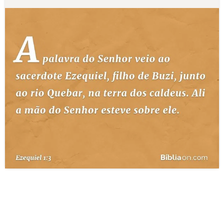
10 MANDAMENTOS
ESTUDOS BÍBLICOS
ESBOÇOS DE PREGAÇÃO
TEMAS
PERGUNTE À BÍBLIA
IA
TERMO BÍBLICO
JOGOS
QUEM SOMOS
LOJA BÍBLIAON