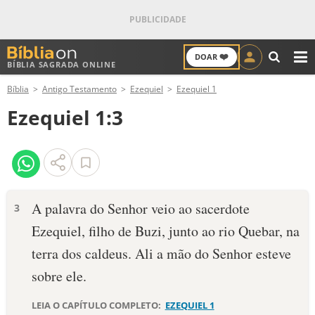
❤️
DOAR
BÍBLIA SAGRADA ONLINE
M
Bíblia
Antigo Testamento
Ezequiel
Ezequiel 1
ANTIGO TESTAMENTO
Ezequiel 1:3
NOVO TESTAMENTO
VERSÍCULOS
VERSÍCULO DO DIA
A palavra do Senhor veio ao sacerdote
3
Ezequiel, filho de Buzi, junto ao rio Quebar, na
PALAVRA DO DIA
terra dos caldeus. Ali a mão do Senhor esteve
SALMO DO DIA
sobre ele.
DEVOCIONAL DIÁRIO
LEIA O CAPÍTULO COMPLETO:
EZEQUIEL 1