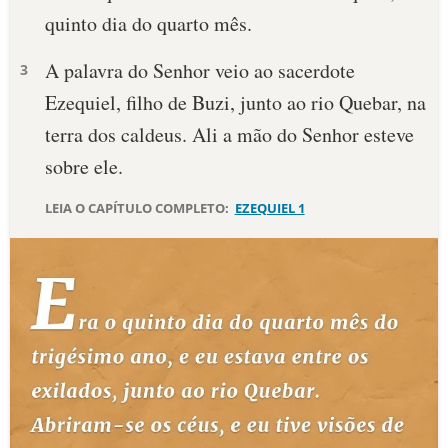
quinto dia do quarto mês.
10 MANDAMENTOS
A palavra do Senhor veio ao sacerdote
3
ESTUDOS BÍBLICOS
Ezequiel, filho de Buzi, junto ao rio Quebar, na
terra dos caldeus. Ali a mão do Senhor esteve
ESBOÇOS DE PREGAÇÃO
sobre ele.
TEMAS
LEIA O CAPÍTULO COMPLETO:
EZEQUIEL 1
PERGUNTE À BÍBLIA
IA
TERMO BÍBLICO
JOGOS
QUEM SOMOS
LOJA BÍBLIAON