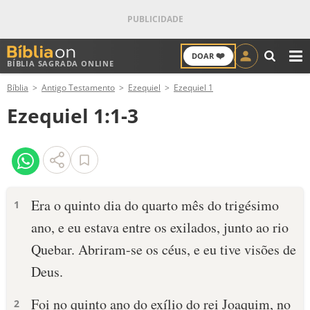
❤️
DOAR
BÍBLIA SAGRADA ONLINE
M
Bíblia
Antigo Testamento
Ezequiel
Ezequiel 1
ANTIGO TESTAMENTO
Ezequiel 1:1-3
NOVO TESTAMENTO
VERSÍCULOS
VERSÍCULO DO DIA
Era o quinto dia do quarto mês do trigésimo
1
ano, e eu estava entre os exilados, junto ao rio
PALAVRA DO DIA
Quebar. Abriram-se os céus, e eu tive visões de
SALMO DO DIA
Deus.
DEVOCIONAL DIÁRIO
Foi no quin­to ano do exílio do rei Joaquim, no
2