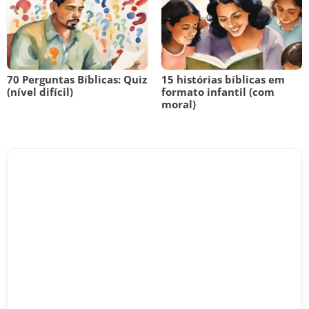
70 Perguntas Bíblicas: Quiz
15 histórias bíblicas em
(nível difícil)
formato infantil (com
moral)