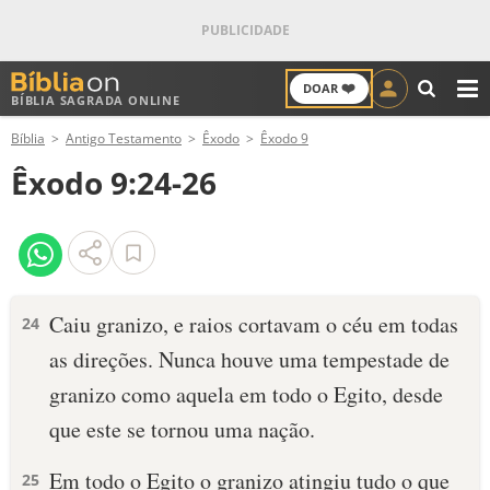
❤️
DOAR
BÍBLIA SAGRADA ONLINE
M
Bíblia
Antigo Testamento
Êxodo
Êxodo 9
ANTIGO TESTAMENTO
Êxodo 9:24-26
NOVO TESTAMENTO
VERSÍCULOS
VERSÍCULO DO DIA
Caiu granizo, e raios cortavam o céu em todas
24
as direções. Nunca houve uma tempestade de
PALAVRA DO DIA
granizo como aque­la em todo o Egito, desde
SALMO DO DIA
que este se tornou uma nação.
DEVOCIONAL DIÁRIO
Em todo o Egito o granizo atingiu tudo o que
25