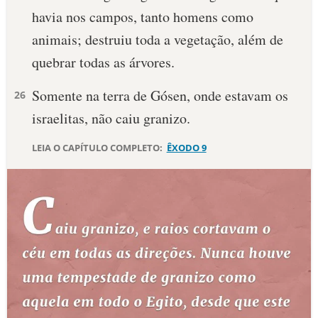
havia nos campos, tanto homens como
10 MANDAMENTOS
animais; destruiu toda a vegetação, além de
quebrar todas as árvores.
ESTUDOS BÍBLICOS
Somente na terra de Gósen, onde estavam os
26
ESBOÇOS DE PREGAÇÃO
israelitas, não caiu granizo.
TEMAS
LEIA O CAPÍTULO COMPLETO:
ÊXODO 9
PERGUNTE À BÍBLIA
IA
TERMO BÍBLICO
JOGOS
QUEM SOMOS
LOJA BÍBLIAON