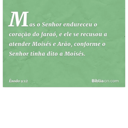
10 MANDAMENTOS
ESTUDOS BÍBLICOS
ESBOÇOS DE PREGAÇÃO
TEMAS
PERGUNTE À BÍBLIA
IA
TERMO BÍBLICO
JOGOS
QUEM SOMOS
LOJA BÍBLIAON