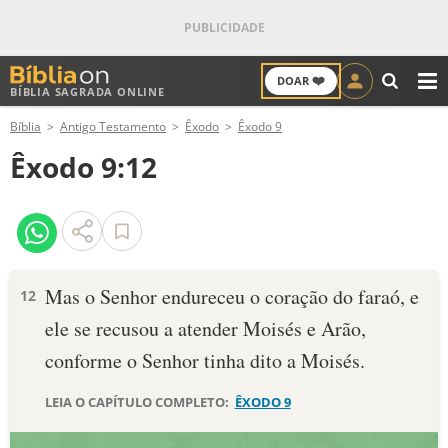
❤️
DOAR
BÍBLIA SAGRADA ONLINE
M
Bíblia
Antigo Testamento
Êxodo
Êxodo 9
ANTIGO TESTAMENTO
Êxodo 9:12
NOVO TESTAMENTO
VERSÍCULOS
VERSÍCULO DO DIA
Mas o Senhor endureceu o coração do faraó, e
12
ele se recusou a atender Moisés e Arão,
PALAVRA DO DIA
conforme o Senhor tinha dito a Moisés.
SALMO DO DIA
LEIA O CAPÍTULO COMPLETO:
ÊXODO 9
DEVOCIONAL DIÁRIO