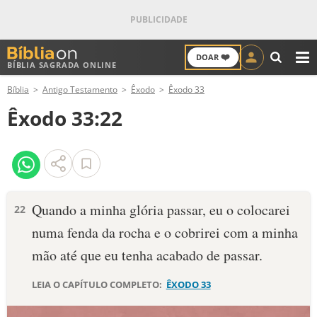
❤️
DOAR
BÍBLIA SAGRADA ONLINE
M
Bíblia
Antigo Testamento
Êxodo
Êxodo 33
ANTIGO TESTAMENTO
Êxodo 33:22
NOVO TESTAMENTO
VERSÍCULOS
VERSÍCULO DO DIA
Quando a minha glória passar, eu o colocarei
22
numa fenda da rocha e o cobrirei com a minha
PALAVRA DO DIA
mão até que eu tenha acabado de passar.
SALMO DO DIA
LEIA O CAPÍTULO COMPLETO:
ÊXODO 33
DEVOCIONAL DIÁRIO