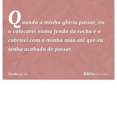
10 MANDAMENTOS
ESTUDOS BÍBLICOS
ESBOÇOS DE PREGAÇÃO
TEMAS
PERGUNTE À BÍBLIA
IA
TERMO BÍBLICO
JOGOS
QUEM SOMOS
LOJA BÍBLIAON