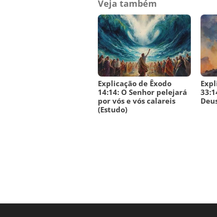
Veja também
Explicação de Êxodo
Expl
14:14: O Senhor pelejará
33:1
por vós e vós calareis
Deus
(Estudo)