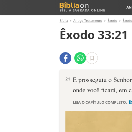
AN
BÍBLIA SAGRADA ONLINE
Bíblia
Antigo Testamento
Êxodo
Êxodo
Êxodo 33:21
E prosseguiu o Senhor
21
onde você ficará, em 
LEIA O CAPÍTULO COMPLETO:
Ê