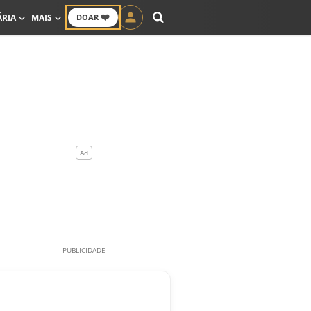
❤️
ÁRIA
MAIS
DOAR