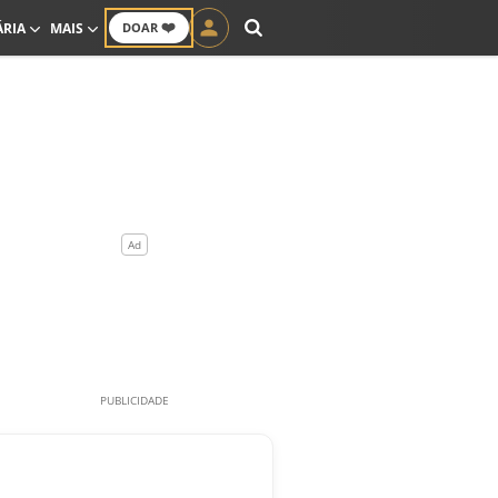
❤️
ÁRIA
MAIS
DOAR