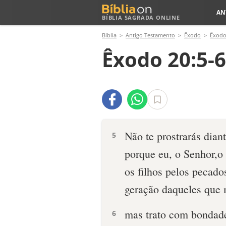
AN
BÍBLIA SAGRADA ONLINE
Bíblia
Antigo Testamento
Êxodo
Êxodo
Êxodo 20:5-6
Não te prostrarás dian
5
porque eu, o Senhor,o 
os filhos pelos pecados
geração daqueles que
mas trato com bondad
6