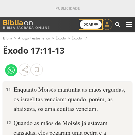
❤️
DOAR
BÍBLIA SAGRADA ONLINE
M
Bíblia
Antigo Testamento
Êxodo
Êxodo 17
ANTIGO TESTAMENTO
Êxodo 17:11-13
NOVO TESTAMENTO
VERSÍCULOS
VERSÍCULO DO DIA
Enquan­to Moisés mantinha as mãos ergui­das,
11
os israelitas venciam; quando, porém, as
PALAVRA DO DIA
abaixava, os amalequitas venciam.
SALMO DO DIA
Quando as mãos de Moisés já estavam
12
DEVOCIONAL DIÁRIO
cansadas, eles pega­ram uma pedra e a