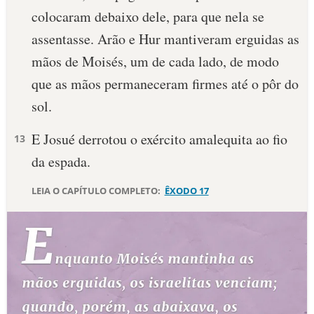
colocaram debaixo dele, para que nela se
10 MANDAMENTOS
assentasse. Arão e Hur man­tiveram erguidas as
mãos de Moi­sés, um de cada lado, de modo
ESTUDOS BÍBLICOS
que as mãos permaneceram fir­mes até o pôr do
ESBOÇOS DE PREGAÇÃO
sol.
TEMAS
E­ Josué derrotou o exér­cito amalequita ao fio
13
da espada.
PERGUNTE À BÍBLIA
IA
LEIA O CAPÍTULO COMPLETO:
ÊXODO 17
TERMO BÍBLICO
JOGOS
QUEM SOMOS
LOJA BÍBLIAON