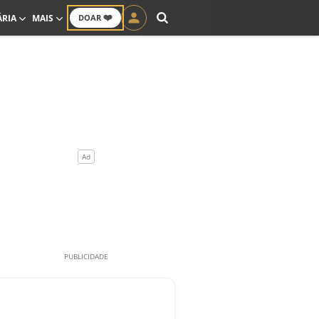
❤️
ÁRIA
MAIS
DOAR