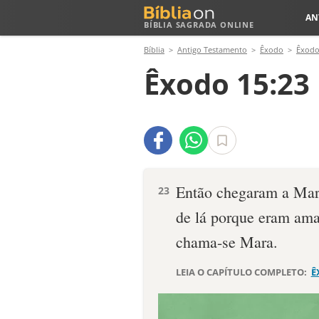
AN
BÍBLIA SAGRADA ONLINE
Bíblia
Antigo Testamento
Êxodo
Êxodo
Êxodo 15:23
Então chegaram a Mar
23
de lá porque eram amar
chama-se Mara.
LEIA O CAPÍTULO COMPLETO:
Ê