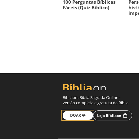
100 Perguntas Bíblicas
Pers
Fáceis (Quiz Bíblico)
hist
imp
Bíbliaon, Bíblia Sagrada Online -
versão completa e gratuita da Bíblia
DOAR ❤️
Loja Bíbliaon