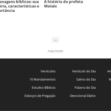
onagens bíblicos: sua
A história do profeta
ória, características e
Moisés
ortância
Versículos
Versículo do Dia
An
10 Mandamentos
Salmo do Dia
N
Estudos Bíblicos
Palavra do Dia
Esboços de Pregação
Devocional Diário