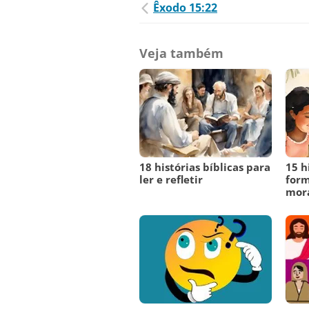
Êxodo 15:22
Veja também
18 histórias bíblicas para
15 h
ler e refletir
form
mora