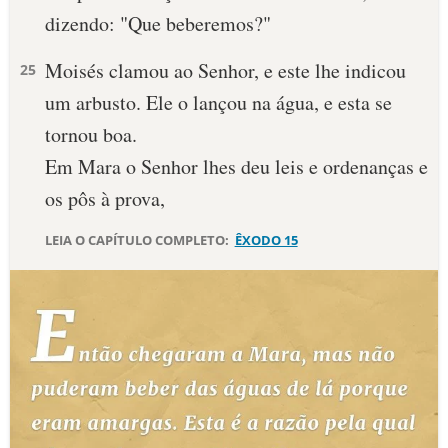
dizendo: "Que beberemos?"
10 MANDAMENTOS
Moisés clamou ao Senhor, e este lhe indicou
25
ESTUDOS BÍBLICOS
um arbusto. Ele o lançou na água, e esta se
tornou boa.
ESBOÇOS DE PREGAÇÃO
Em Mara o Senhor lhes deu leis e orde­nanças e
TEMAS
os pôs à prova,
PERGUNTE À BÍBLIA
LEIA O CAPÍTULO COMPLETO:
ÊXODO 15
IA
TERMO BÍBLICO
JOGOS
QUEM SOMOS
LOJA BÍBLIAON