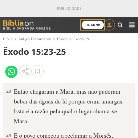
❤️
DOAR
BÍBLIA SAGRADA ONLINE
M
Bíblia
Antigo Testamento
Êxodo
Êxodo 15
ANTIGO TESTAMENTO
Êxodo 15:23-25
NOVO TESTAMENTO
VERSÍCULOS
VERSÍCULO DO DIA
Então chegaram a Mara, mas não pude­ram
23
beber das águas de lá porque eram amar­gas.
PALAVRA DO DIA
Esta é a razão pela qual o lugar chama-se
SALMO DO DIA
Mara.
DEVOCIONAL DIÁRIO
E o povo começou a reclamar a Moisés,
24