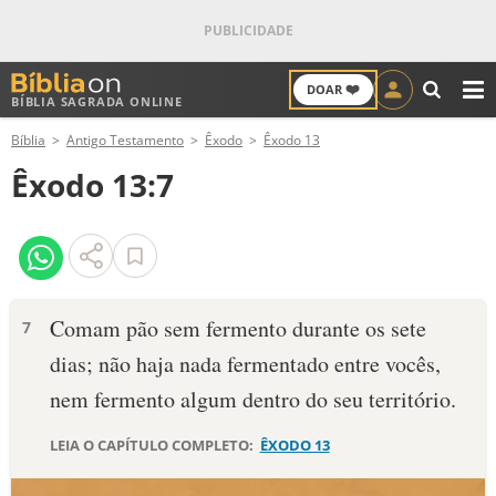
❤️
DOAR
BÍBLIA SAGRADA ONLINE
M
Bíblia
Antigo Testamento
Êxodo
Êxodo 13
ANTIGO TESTAMENTO
Êxodo 13:7
NOVO TESTAMENTO
VERSÍCULOS
VERSÍCULO DO DIA
Comam pão sem fermento durante os sete
7
dias; não haja nada fermentado entre vocês,
PALAVRA DO DIA
nem fermento algum dentro do seu território.
SALMO DO DIA
LEIA O CAPÍTULO COMPLETO:
ÊXODO 13
DEVOCIONAL DIÁRIO