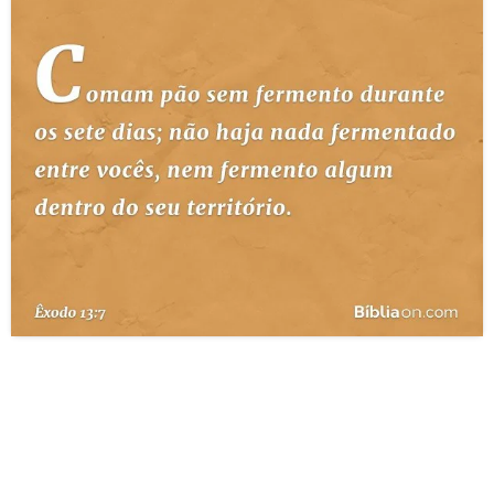
10 MANDAMENTOS
ESTUDOS BÍBLICOS
ESBOÇOS DE PREGAÇÃO
TEMAS
PERGUNTE À BÍBLIA
IA
TERMO BÍBLICO
JOGOS
QUEM SOMOS
LOJA BÍBLIAON