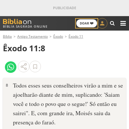
❤️
DOAR
BÍBLIA SAGRADA ONLINE
M
Bíblia
Antigo Testamento
Êxodo
Êxodo 11
ANTIGO TESTAMENTO
Êxodo 11:8
NOVO TESTAMENTO
VERSÍCULOS
VERSÍCULO DO DIA
Todos esses seus conselheiros virão a mim e se
8
­ajoelharão diante de mim, suplicando: 'Saiam
PALAVRA DO DIA
você e todo o povo que o segue!' Só então eu
SALMO DO DIA
sairei". E, com grande ira, Moisés saiu da
presença do faraó.
DEVOCIONAL DIÁRIO