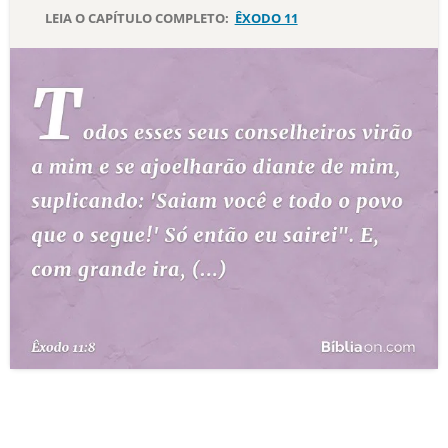
LEIA O CAPÍTULO COMPLETO:
ÊXODO 11
10 MANDAMENTOS
ESTUDOS BÍBLICOS
ESBOÇOS DE PREGAÇÃO
TEMAS
PERGUNTE À BÍBLIA
IA
TERMO BÍBLICO
JOGOS
QUEM SOMOS
LOJA BÍBLIAON