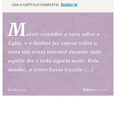
LEIA O CAPÍTULO COMPLETO:
ÊXODO 10
10 MANDAMENTOS
ESTUDOS BÍBLICOS
ESBOÇOS DE PREGAÇÃO
TEMAS
PERGUNTE À BÍBLIA
IA
TERMO BÍBLICO
JOGOS
QUEM SOMOS
LOJA BÍBLIAON