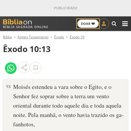
❤️
DOAR
BÍBLIA SAGRADA ONLINE
M
Bíblia
Antigo Testamento
Êxodo
Êxodo 10
ANTIGO TESTAMENTO
Êxodo 10:13
NOVO TESTAMENTO
VERSÍCULOS
VERSÍCULO DO DIA
Moisés estendeu a vara sobre o Egito, e o
13
Senhor fez soprar sobre a terra um vento
PALAVRA DO DIA
oriental durante todo aquele dia e toda aquela
SALMO DO DIA
noite. Pela manhã, o vento havia trazido os ga­
fanhotos,
DEVOCIONAL DIÁRIO