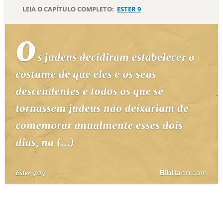
LEIA O CAPÍTULO COMPLETO:
ESTER 9
10 MANDAMENTOS
ESTUDOS BÍBLICOS
ESBOÇOS DE PREGAÇÃO
TEMAS
PERGUNTE À BÍBLIA
IA
TERMO BÍBLICO
JOGOS
QUEM SOMOS
LOJA BÍBLIAON