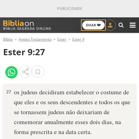
❤️
DOAR
BÍBLIA SAGRADA ONLINE
M
Bíblia
Antigo Testamento
Ester
Ester 9
ANTIGO TESTAMENTO
Ester 9:27
NOVO TESTAMENTO
VERSÍCULOS
VERSÍCULO DO DIA
os judeus decidiram estabelecer o costume de
27
que eles e os seus descendentes e todos os que
PALAVRA DO DIA
se tornassem judeus não deixariam de
SALMO DO DIA
comemorar anualmente esses dois dias, na
forma prescrita e na data certa.
DEVOCIONAL DIÁRIO