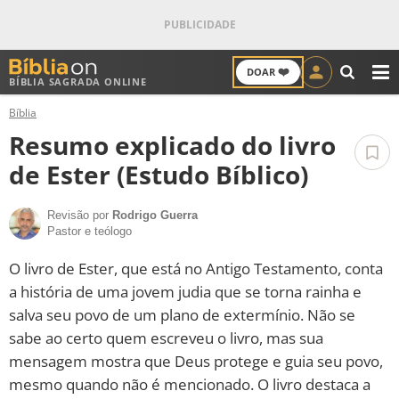
❤️
DOAR
BÍBLIA SAGRADA ONLINE
M
Bíblia
ANTIGO TESTAMENTO
Resumo explicado do livro
NOVO TESTAMENTO
de Ester (Estudo Bíblico)
VERSÍCULOS
Revisão por
Rodrigo Guerra
Pastor e teólogo
VERSÍCULO DO DIA
O livro de Ester, que está no Antigo Testamento, conta
a história de uma jovem judia que se torna rainha e
PALAVRA DO DIA
salva seu povo de um plano de extermínio. Não se
sabe ao certo quem escreveu o livro, mas sua
SALMO DO DIA
mensagem mostra que Deus protege e guia seu povo,
mesmo quando não é mencionado. O livro destaca a
DEVOCIONAL DIÁRIO