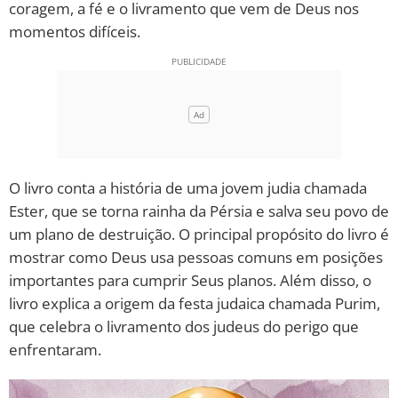
coragem, a fé e o livramento que vem de Deus nos
momentos difíceis.
10 MANDAMENTOS
ESTUDOS BÍBLICOS
ESBOÇOS DE PREGAÇÃO
TEMAS
O livro conta a história de uma jovem judia chamada
Ester, que se torna rainha da Pérsia e salva seu povo de
PERGUNTE À BÍBLIA
IA
um plano de destruição. O principal propósito do livro é
mostrar como Deus usa pessoas comuns em posições
TERMO BÍBLICO
JOGOS
importantes para cumprir Seus planos. Além disso, o
livro explica a origem da festa judaica chamada Purim,
QUEM SOMOS
que celebra o livramento dos judeus do perigo que
enfrentaram.
LOJA BÍBLIAON