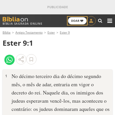
❤️
DOAR
BÍBLIA SAGRADA ONLINE
M
Bíblia
Antigo Testamento
Ester
Ester 9
ANTIGO TESTAMENTO
Ester 9:1
NOVO TESTAMENTO
VERSÍCULOS
VERSÍCULO DO DIA
No décimo terceiro dia do décimo segundo
1
mês, o mês de adar, entraria em vigor o
PALAVRA DO DIA
decreto do rei. Naquele dia, os inimigos dos
SALMO DO DIA
judeus esperavam vencê-los, mas aconteceu o
contrário: os judeus dominaram aqueles que os
DEVOCIONAL DIÁRIO