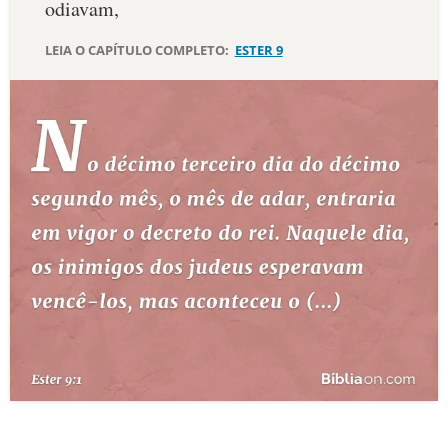
odiavam,
10 MANDAMENTOS
LEIA O CAPÍTULO COMPLETO:
ESTER 9
ESTUDOS BÍBLICOS
ESBOÇOS DE PREGAÇÃO
TEMAS
PERGUNTE À BÍBLIA
IA
TERMO BÍBLICO
JOGOS
QUEM SOMOS
LOJA BÍBLIAON