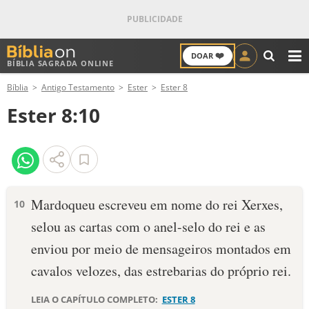
❤️
DOAR
BÍBLIA SAGRADA ONLINE
M
Bíblia
Antigo Testamento
Ester
Ester 8
ANTIGO TESTAMENTO
Ester 8:10
NOVO TESTAMENTO
VERSÍCULOS
VERSÍCULO DO DIA
Mardoqueu escreveu em nome do rei Xerxes,
10
selou as cartas com o anel-selo do rei e as
PALAVRA DO DIA
enviou por meio de mensageiros montados em
SALMO DO DIA
cavalos velozes, das estrebarias do próprio rei.
DEVOCIONAL DIÁRIO
LEIA O CAPÍTULO COMPLETO:
ESTER 8