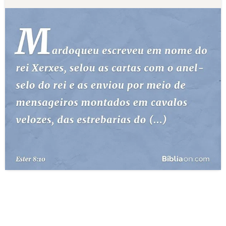
10 MANDAMENTOS
ESTUDOS BÍBLICOS
ESBOÇOS DE PREGAÇÃO
TEMAS
PERGUNTE À BÍBLIA
IA
TERMO BÍBLICO
JOGOS
QUEM SOMOS
LOJA BÍBLIAON