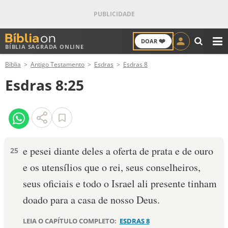
❤️
DOAR
BÍBLIA SAGRADA ONLINE
M
Bíblia
Antigo Testamento
Esdras
Esdras 8
ANTIGO TESTAMENTO
Esdras 8:25
NOVO TESTAMENTO
VERSÍCULOS
VERSÍCULO DO DIA
e pesei diante deles a oferta de prata e de ouro
25
e os utensílios que o rei, seus conselheiros,
PALAVRA DO DIA
seus oficiais e todo o Israel ali presente tinham
SALMO DO DIA
doado para a casa de nosso Deus.
DEVOCIONAL DIÁRIO
LEIA O CAPÍTULO COMPLETO:
ESDRAS 8