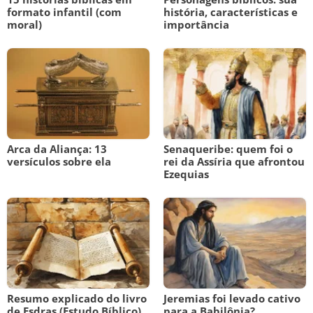
formato infantil (com
história, características e
moral)
importância
Arca da Aliança: 13
Senaqueribe: quem foi o
versículos sobre ela
rei da Assíria que afrontou
Ezequias
Resumo explicado do livro
Jeremias foi levado cativo
de Esdras (Estudo Bíblico)
para a Babilônia?