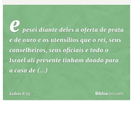
10 MANDAMENTOS
ESTUDOS BÍBLICOS
ESBOÇOS DE PREGAÇÃO
TEMAS
PERGUNTE À BÍBLIA
IA
TERMO BÍBLICO
JOGOS
QUEM SOMOS
LOJA BÍBLIAON