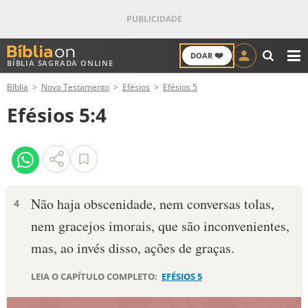
❤️
DOAR
BÍBLIA SAGRADA ONLINE
M
Bíblia
Novo Testamento
Efésios
Efésios 5
ANTIGO TESTAMENTO
Efésios 5:4
NOVO TESTAMENTO
VERSÍCULOS
VERSÍCULO DO DIA
Não haja obscenidade, nem conversas tolas,
4
nem gracejos imorais, que são inconvenientes,
PALAVRA DO DIA
mas, ao invés disso, ações de graças.
SALMO DO DIA
LEIA O CAPÍTULO COMPLETO:
EFÉSIOS 5
DEVOCIONAL DIÁRIO