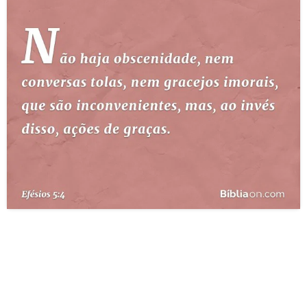
10 MANDAMENTOS
ESTUDOS BÍBLICOS
ESBOÇOS DE PREGAÇÃO
TEMAS
PERGUNTE À BÍBLIA
IA
TERMO BÍBLICO
JOGOS
QUEM SOMOS
LOJA BÍBLIAON