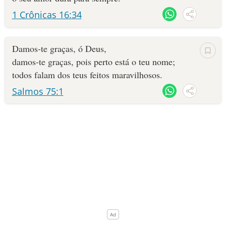
1 Crônicas 16:34
10 MANDAMENTOS
ESTUDOS BÍBLICOS
Damos-te graças, ó Deus,
damos-te graças, pois perto está o teu nome;
ESBOÇOS DE PREGAÇÃO
todos falam dos teus feitos maravilhosos.
Salmos 75:1
TEMAS
PERGUNTE À BÍBLIA
IA
TERMO BÍBLICO
JOGOS
QUEM SOMOS
LOJA BÍBLIAON