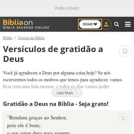
❤️
DOAR
BÍBLIA SAGRADA ONLINE
M
Bíblia
Temas da Bíblia
ANTIGO TESTAMENTO
Versículos de gratidão a
NOVO TESTAMENTO
Deus
VERSÍCULOS
Você já agradeceu a Deus por alguma coisa hoje? Se nós
escrevermos todos os motivos que temos para agradecer, vamos
VERSÍCULO DO DIA
ficar com uma lista enorme, e todos os dias vamos poder
acrescentar coisas novas.
Leia Mais
PALAVRA DO DIA
Gratidão a Deus na Bíblia - Seja grato!
Mesmo que as coisas não estejam acontecendo como nós queremos,
sempre temos motivos para agradecer a Deus. Veja estes versículos
SALMO DO DIA
"Rendam graças ao Senhor,
para despertar a gratidão em seu coração.
pois ele é bom;
DEVOCIONAL DIÁRIO
o seu amor dura para sempre.