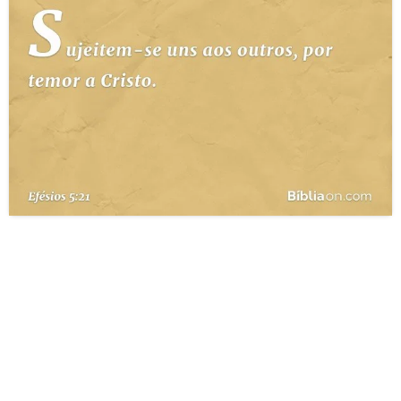
10 MANDAMENTOS
ESTUDOS BÍBLICOS
ESBOÇOS DE PREGAÇÃO
TEMAS
PERGUNTE À BÍBLIA
IA
TERMO BÍBLICO
JOGOS
QUEM SOMOS
LOJA BÍBLIAON