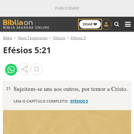
❤️
DOAR
BÍBLIA SAGRADA ONLINE
M
Bíblia
Novo Testamento
Efésios
Efésios 5
ANTIGO TESTAMENTO
Efésios 5:21
NOVO TESTAMENTO
VERSÍCULOS
VERSÍCULO DO DIA
Sujeitem-se uns aos outros, por temor a Cristo.
21
PALAVRA DO DIA
LEIA O CAPÍTULO COMPLETO:
EFÉSIOS 5
SALMO DO DIA
DEVOCIONAL DIÁRIO