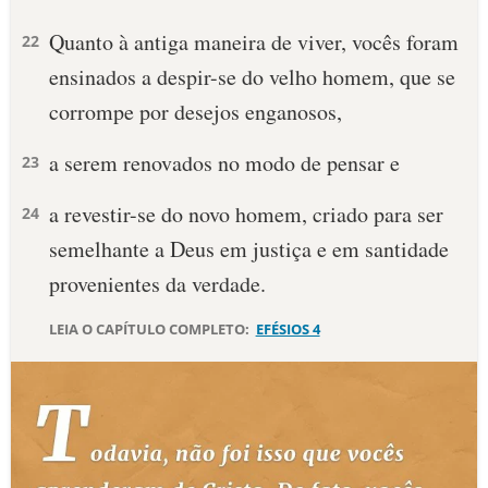
Quanto à antiga maneira de viver, vocês foram
10 MANDAMENTOS
22
ensinados a despir-se do velho homem, que se
ESTUDOS BÍBLICOS
corrompe por desejos enganosos,
ESBOÇOS DE PREGAÇÃO
a serem renovados no modo de pensar e
23
TEMAS
a revestir-se do novo homem, criado para ser
24
semelhante a Deus em justiça e em santidade
PERGUNTE À BÍBLIA
IA
provenientes da verdade.
TERMO BÍBLICO
JOGOS
LEIA O CAPÍTULO COMPLETO:
EFÉSIOS 4
QUEM SOMOS
LOJA BÍBLIAON