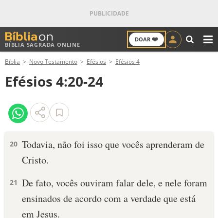
❤️
DOAR
BÍBLIA SAGRADA ONLINE
M
Bíblia
Novo Testamento
Efésios
Efésios 4
ANTIGO TESTAMENTO
Efésios 4:20-24
NOVO TESTAMENTO
VERSÍCULOS
VERSÍCULO DO DIA
Todavia, não foi isso que vocês aprenderam de
20
Cristo.
PALAVRA DO DIA
De fato, vocês ouviram falar dele, e nele foram
21
SALMO DO DIA
ensinados de acordo com a verdade que está
DEVOCIONAL DIÁRIO
em Jesus.