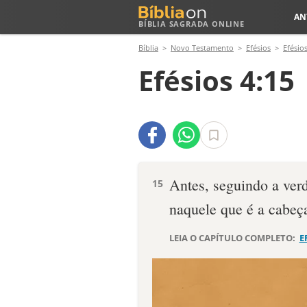
AN
BÍBLIA SAGRADA ONLINE
Bíblia
Novo Testamento
Efésios
Efésios
Efésios 4:15
Antes, seguindo a ve
15
naquele que é a cabeça
LEIA O CAPÍTULO COMPLETO:
E