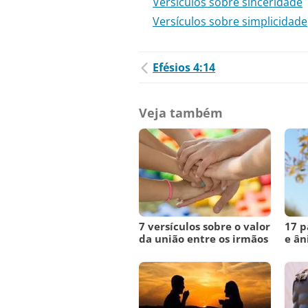
Versículos sobre sinceridade
Versículos sobre simplicidade
Efésios 4:14
Veja também
7 versículos sobre o valor
17 p
da união entre os irmãos
e ân