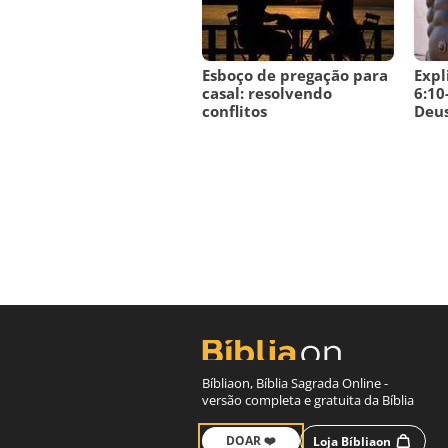
Esboço de pregação para
Expl
casal: resolvendo
6:10
conflitos
Deus
Bíbliaon, Bíblia Sagrada Online -
versão completa e gratuita da Bíblia
DOAR ❤️
Loja Bíbliaon