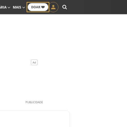
❤️
ÁRIA
MAIS
DOAR