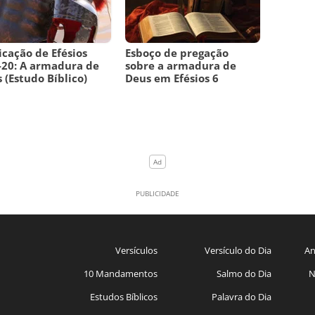
icação de Efésios
Esboço de pregação
-20: A armadura de
sobre a armadura de
 (Estudo Bíblico)
Deus em Efésios 6
Versículos
Versículo do Dia
An
10 Mandamentos
Salmo do Dia
N
Estudos Bíblicos
Palavra do Dia